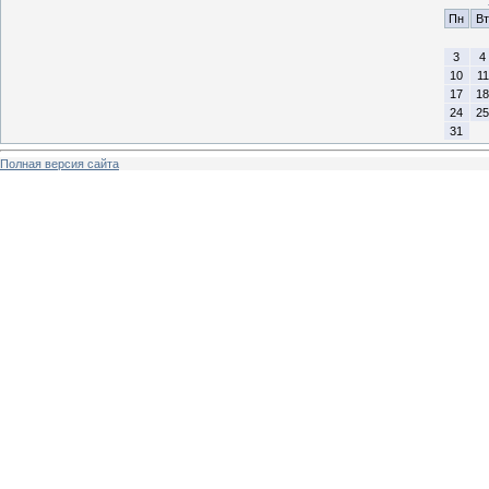
Пн
Вт
3
4
10
11
17
18
24
25
31
Полная версия сайта